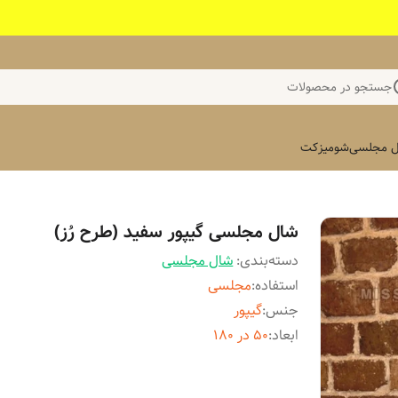
جستجو در محصولات
 مجلسی
شومیز
کت
شال مجلسی گیپور سفید (طرح رُز)
دسته‌بندی
:
شال مجلسی
استفاده
:
مجلسی
جنس
:
گیپور
ابعاد
:
۵۰ در ۱۸۰