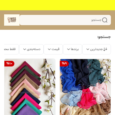
جستجو
جستجو:
جدیدترین
برندها
قیمت
دسته‌بندی
فقط محصولا
%
10
%
9