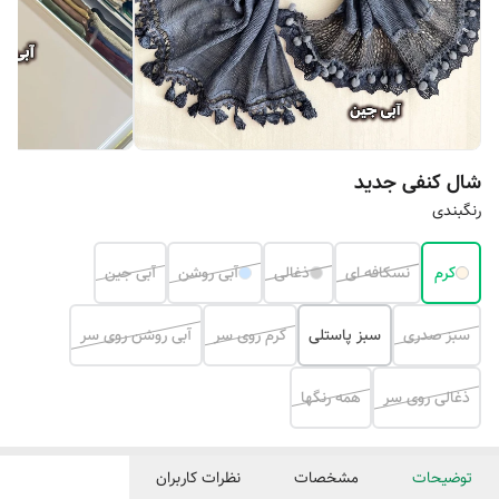
شال کنفی جدید
رنگبندی
کرم
نسکافه ای
ذغالی
آبی روشن
آبی جین
سبز صدری
سبز پاستلی
کرم روی سر
آبی روشن روی سر
ذغالی روی سر
همه رنگها
توضیحات
مشخصات
نظرات کاربران