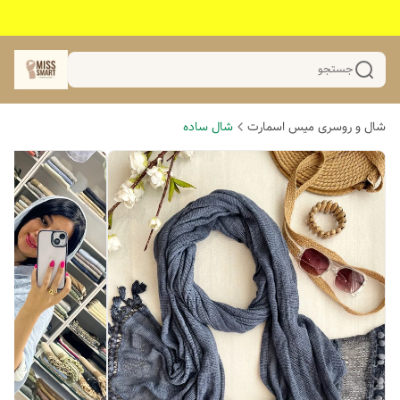
جستجو
شال و روسری میس اسمارت
شال ساده