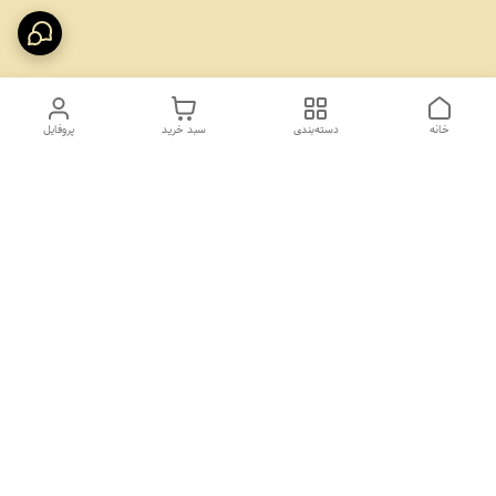
خانه
دسته‌بندی
سبد خرید
پروفایل
دسترسی سریع
تماس با ما
درباره ما
برای راهنمایی در مورد محصولات و نحوه ارسال خرید میتوانیدبا شماره
زیر از طریق تماس تلفنی و واتساپ در ارتباط باشید
09351045173