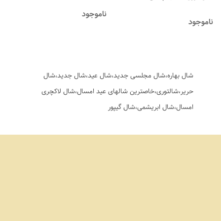
ناموجود
ناموجود
شال بهاره،شال مجلسی جدید،شال عید،شال جدید،شال
حریر،شالتوری،خاصترین شالهای عید امسال،شال لاکچری
امسال،شال ابریشمی،شال گیپور