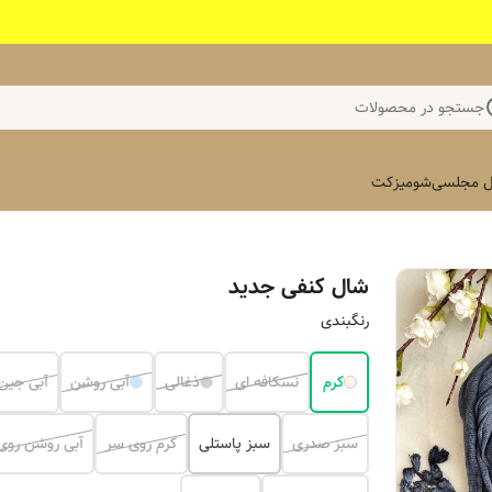
جستجو در محصولات
 مجلسی
شومیز
کت
شال کنفی جدید
رنگبندی
کرم
نسکافه ای
ذغالی
آبی روشن
آبی جین
سبز صدری
سبز پاستلی
کرم روی سر
آبی روشن روی