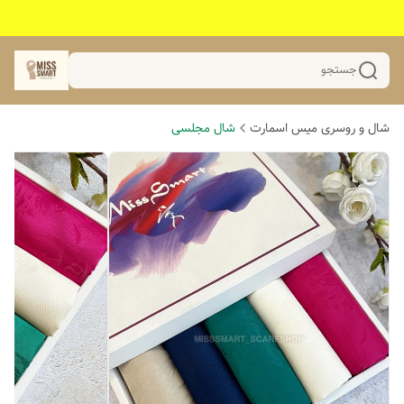
جستجو
شال و روسری میس اسمارت
شال مجلسی