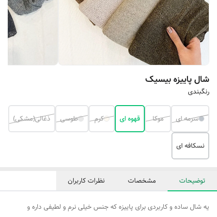
شال پاییزه بیسیک
رنگبندی
سرمه ای
موکا
قهوه ای
کرم
طوسی
ذغالی(مشکی)
نسکافه ای
توضیحات
مشخصات
نظرات کاربران
یه شال ساده و کاربردی برای پاییزه که جنس خیلی نرم و لطیفی داره و