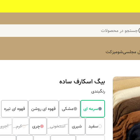
جستجو در محصولات
 مجلسی
شومیز
کت
بیگ اسکارف ساده
رنگبندی
سرمه ای
مشکی
قهوه ای روشن
قهوه ای تیره
سفید
شیری
استخونی
چری
کرم
آجری