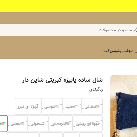
جستجو در محصولات
 مجلسی
شومیز
کت
شال ساده پاییزه کبریتی شاین دار
رنگبندی
مشکی
سفید
طوسی
قهوه ای تیره
قهوه ای روشن
سرمه ای
استخونی
بنفش
ق