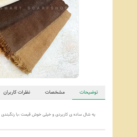
توضیحات
مشخصات
نظرات کاربران
یه شال ساده ی کاربردی و خیلی خوش قیمت ،با رنگبندی ترندی و بینظیر 🤌 جنسش مخمل ظریفه شاین خیلی ظریف و شیکی ت