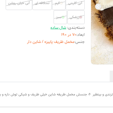
آبی کاربنی
کرم
نسکافه ای
آبی خیلی روشن
زرشکی
سبز
دسته‌بندی
:
شال ساده
ابعاد
:
۷۰ در ۱۹۰
جنس
:
مخمل ظریف پاییزه / شاین دار
وش داره و بسیااار خوش سره 👌