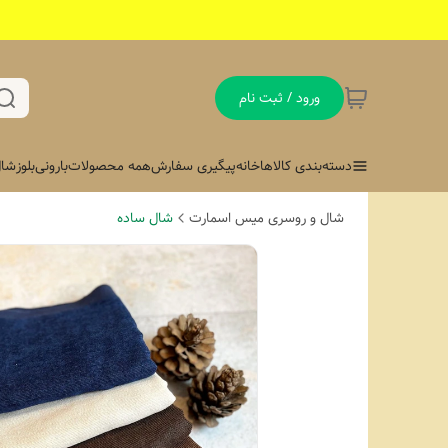
ورود / ثبت نام
دسته‌بندی کالاها
خانه
پیگیری سفارش
همه محصولات
بارونی
بلوز
شال
شال و روسری میس اسمارت
شال ساده