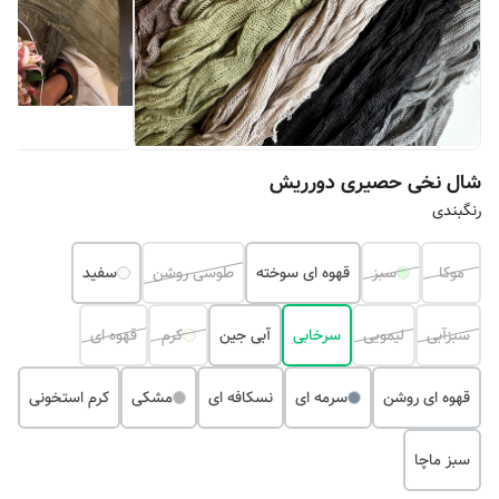
شال نخی حصیری دورریش
رنگبندی
موکا
سبز
قهوه ای سوخته
طوسی روشن
سفید
سبزآبی
لیمویی
سرخابی
آبی جین
کرم
قهوه ای
قهوه ای روشن
سرمه ای
نسکافه ای
مشکی
کرم استخونی
سبز ماچا