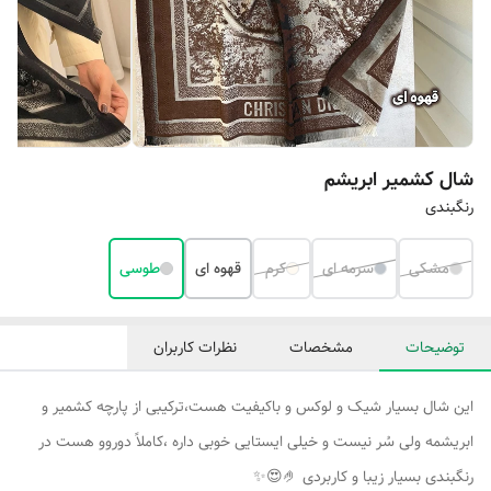
شال کشمیر ابریشم
رنگبندی
مشکی
سرمه ای
کرم
قهوه ای
طوسی
توضیحات
مشخصات
نظرات کاربران
این شال بسیار شیک و لوکس و باکیفیت هست،ترکیبی از پارچه کشمیر و
ابریشمه ولی سُر نیست و خیلی ایستایی خوبی داره ،کاملاً دوروو هست در
رنگبندی بسیار زیبا و کاربردی 🤌😍✨