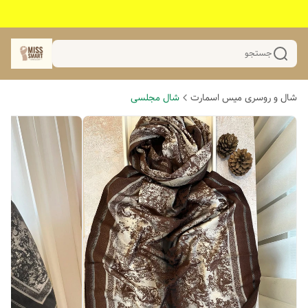
جستجو
شال و روسری میس اسمارت
شال مجلسی