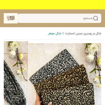
جستجو
شال و روسری میس اسمارت
شال موهر