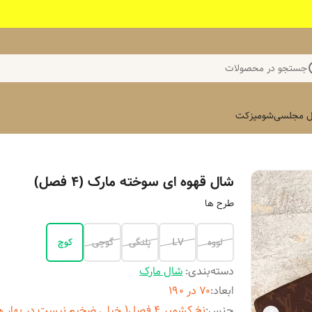
جستجو در محصولات
 مجلسی
شومیز
کت
شال قهوه ای سوخته مارک (۴ فصل)
طرح ها
لووه
LV
پلنگی
گوچی
کوچ
دسته‌بندی
:
شال مارک
ابعاد
:
۷۰ در ۱۹۰
جنس
:
نخ کشمیر ۴ فصل( خیلی ضخیم نیست در بهار 