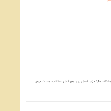
قهوه ای تیره و شیک هستی این شال رو از دست نده که محشره 👌🤎✨جنسش کشمیر ۴ فصل بسیار باکیفیته در ۵ طرح مختلف مارک (در فصل بهار هم قابل استفاده هست چون