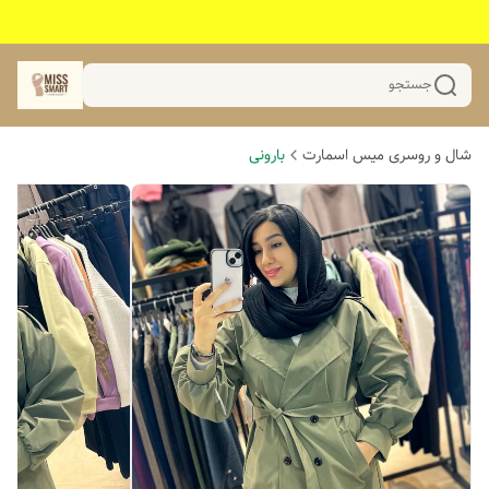
جستجو
شال و روسری میس اسمارت
بارونی