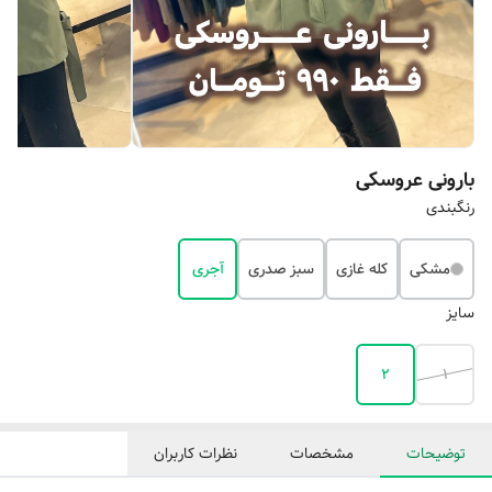
بارونی عروسکی
رنگبندی
مشکی
کله غازی
سبز صدری
آجری
سایز
۲
۱
توضیحات
مشخصات
نظرات کاربران