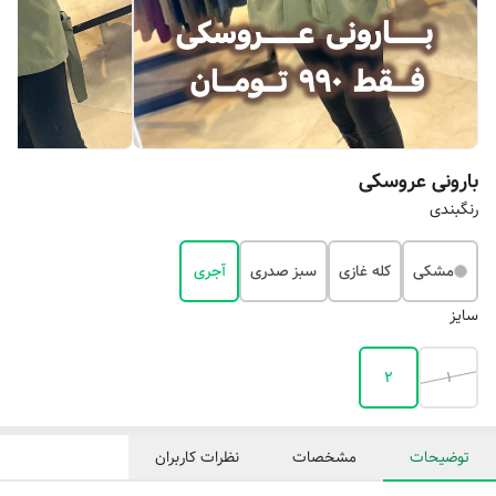
بارونی عروسکی
رنگبندی
مشکی
کله غازی
سبز صدری
آجری
سایز
۲
۱
توضیحات
مشخصات
نظرات کاربران