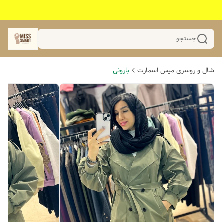
جستجو
شال و روسری میس اسمارت
بارونی