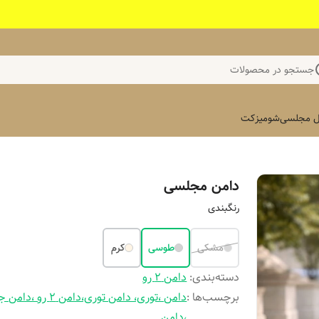
جستجو در محصولات
 مجلسی
شومیز
کت
دامن مجلسی
رنگبندی
مشکی
طوسی
کرم
دسته‌بندی
:
دامن ۲ رو
برچسب‌ها :
دامن ،توری، دامن توری،دامن ۲ رو
،دامن