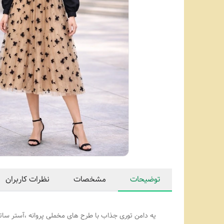
توضیحات
مشخصات
نظرات کاربران
یه دامن توری جذاب با طرح های مخملی پروانه ،آستر ساتن داره و اصلاً دید نداره 👌😍 وارداتیه ،و از ۳۶ ت