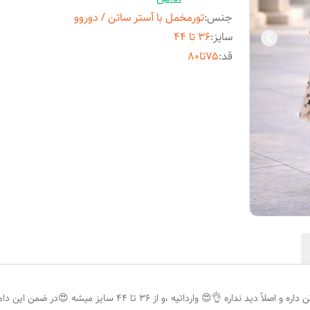
جنس
:
تورمخمل با آستر ساتن / دوروو
سایز
:
۳۶ تا ۴۴
قد
:
۷۵تا۸۰
ا ۴۴ سایز میشه 😍در ضمن این دامن دو رو هستش یک رو ساتن و روی دیگر تور مخمل