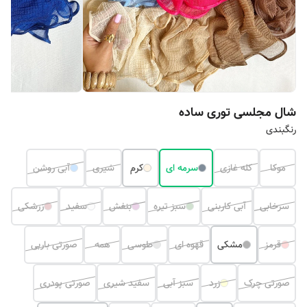
شال مجلسی توری ساده
رنگبندی
موکا
کله غازی
سرمه ای
کرم
شیری
آبی روشن
سرخابی
آبی کاربنی
سبز تیره
بنفش
سفید
زرشکی
قرمز
مشکی
قهوه ای
طوسی
همه
صورتی باربی
صورتی چرک
زرد
سبز آبی
سفید شیری
صورتی پودری