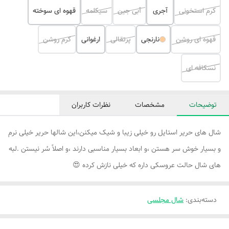
کرم استخونی
آجری
آبی جین
سیکلمه
قهوه ای سوخته
قهوه ای روشن
نارنجی
پرتقالی
ارغوانی
کرم روشن
نسکافه ای
توضیحات
مشخصات
نظرات کاربران
شال های حریر استایل رو خیلی زیبا و شیک میکنن،این شالها حریر خیلی نرم
و بسیار خوش سر هستن ،و ابعاد بسیار مناسبی دارند ،و اصلاً سُر نیستن .لبه
های شال حالت عروسکی داره که خیلی نازش کرده 😍
دسته‌بندی
:
شال مجلسی