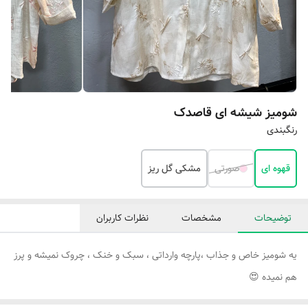
شومیز شیشه ای قاصدک
رنگبندی
قهوه ای
صورتی
مشکی گل ریز
توضیحات
مشخصات
نظرات کاربران
یه شومیز خاص و جذاب ،پارچه وارداتی ، سبک و خنک ، چروک نمیشه و پرز
هم نمیده 😍