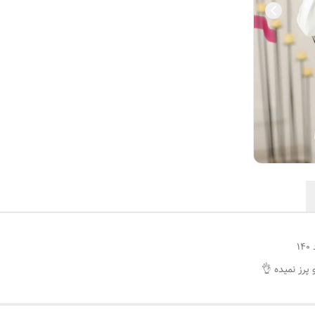
۱
رز نمیده 👌