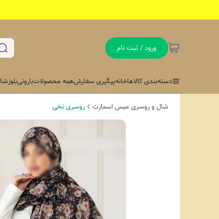
ورود / ثبت نام
دسته‌بندی کالاها
خانه
پیگیری سفارش
همه محصولات
بارونی
بلوز
شال
شال و روسری میس اسمارت
روسری نخی