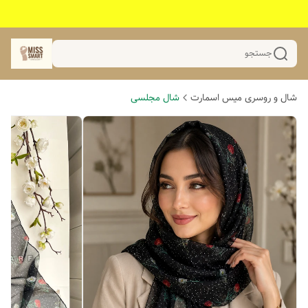
جستجو
شال و روسری میس اسمارت
شال مجلسی