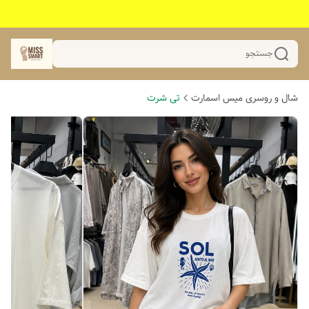
جستجو
شال و روسری میس اسمارت
تی شرت