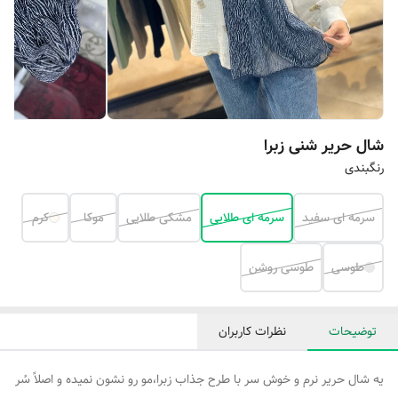
شال حریر شنی زبرا
رنگبندی
سرمه ای سفید
سرمه ای طلایی
مشکی طلایی
موکا
کرم
طوسی
طوسی روشن
توضیحات
نظرات کاربران
یه شال حریر نرم و خوش سر با طرح جذاب زبرا،مو رو نشون نمیده و اصلاً سُر