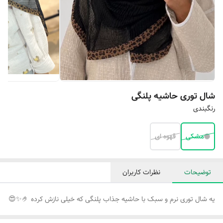
شال توری حاشیه پلنگی
رنگبندی
مشکی
قهوه ای
توضیحات
نظرات کاربران
یه شال توری نرم و سبک با حاشیه جذاب پلنگی که خیلی نازش کرده 🤌✨😍