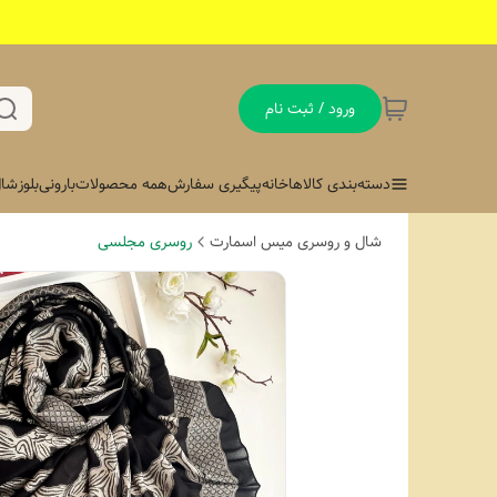
ورود / ثبت نام
دسته‌بندی کالاها
خانه
پیگیری سفارش
همه محصولات
بارونی
بلوز
شال
شال و روسری میس اسمارت
روسری مجلسی