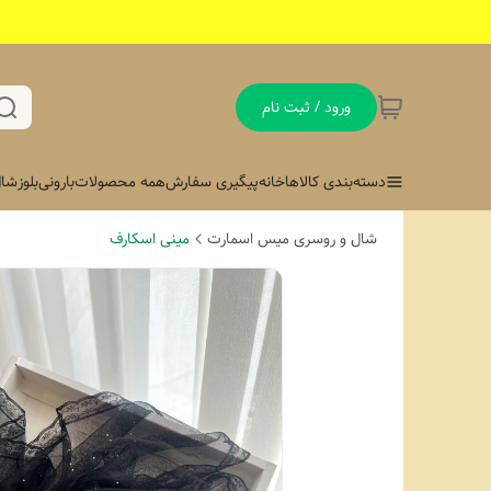
ورود / ثبت نام
دسته‌بندی کالاها
خانه
پیگیری سفارش
همه محصولات
بارونی
بلوز
شال
شال و روسری میس اسمارت
مینی اسکارف