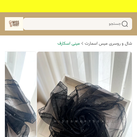
جستجو
شال و روسری میس اسمارت
مینی اسکارف