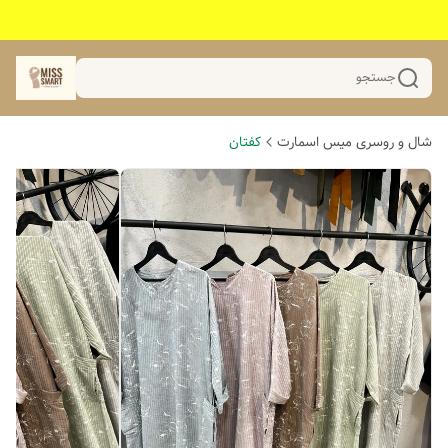
جستجو
شال و روسری میس اسمارت
کفتان