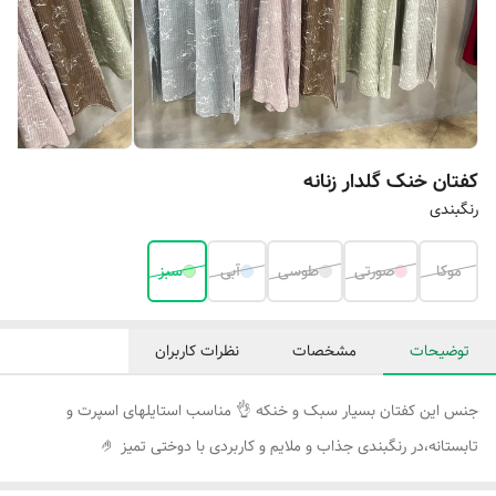
کفتان خنک گلدار زنانه
رنگبندی
موکا
صورتی
طوسی
آبی
سبز
توضیحات
مشخصات
نظرات کاربران
جنس این کفتان بسیار سبک و خنکه 👌 مناسب استایلهای اسپرت و
تابستانه،در رنگبندی جذاب و ملایم و کاربردی با دوختی تمیز 🤌