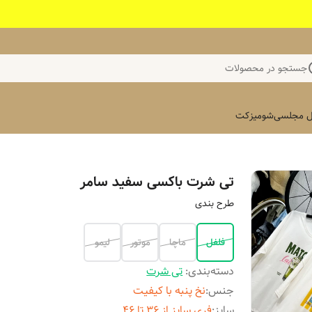
جستجو در محصولات
 مجلسی
شومیز
کت
تی شرت باکسی سفید سامر
طرح بندی
فلفل
ماچا
موتور
لیمو
دسته‌بندی
:
تی شرت
جنس
:
نخ پنبه با کیفیت
سایز
:
فری سایز از ۳۶ تا ۴۶