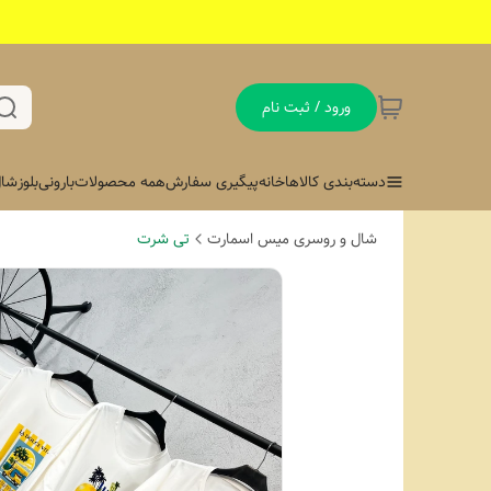
ورود / ثبت نام
دسته‌بندی کالاها
خانه
پیگیری سفارش
همه محصولات
بارونی
بلوز
شال
شال و روسری میس اسمارت
تی شرت