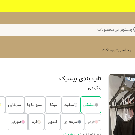
جستجو در محصولات
 مجلسی
شومیز
کت
تاپ بندی بیسیک
رنگبندی
مشکی
سفید
موکا
سبز ماچا
سرخابی
قرمز
سرمه ای
گلبهی
کرم
صورتی
دسته‌بندی
:
تی شرت